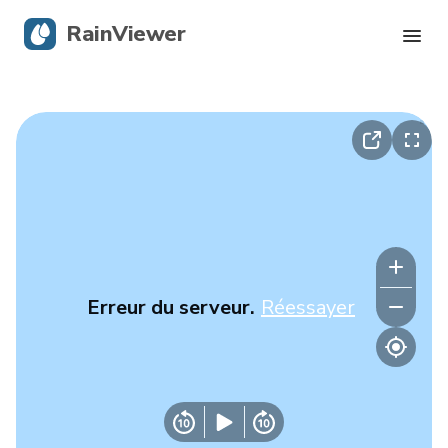
RainViewer
Radar en direct
Suivi des ouragans
Alertes graves
Blog
Erreur du serveur.
Réessayer
Obtenir l’application