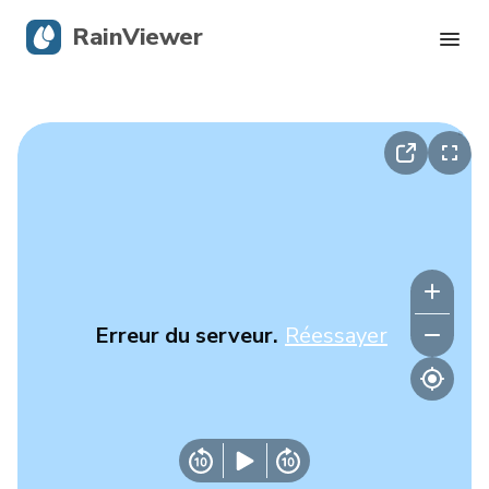
RainViewer
Radar en direct
Suivi des ouragans
Alertes graves
Blog
Erreur du serveur.
Réessayer
Obtenir l’application