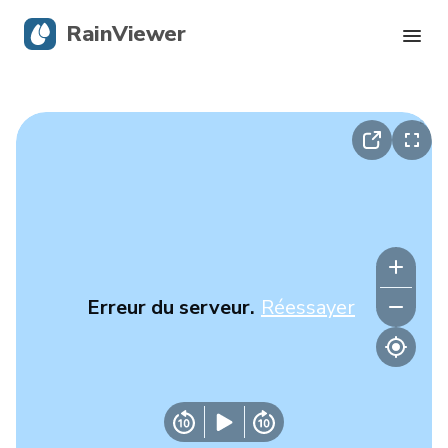
RainViewer
Radar en direct
Suivi des ouragans
Alertes graves
Blog
Erreur du serveur.
Réessayer
Obtenir l’application