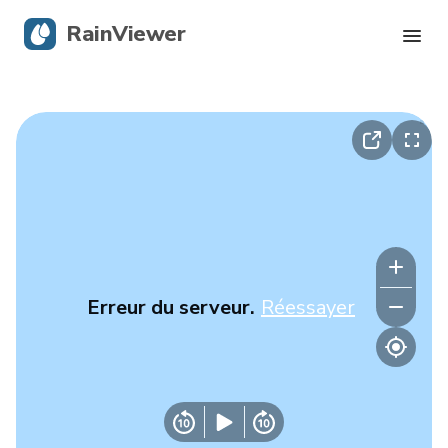
RainViewer
Radar en direct
Suivi des ouragans
Alertes graves
Blog
Erreur du serveur.
Réessayer
Obtenir l’application