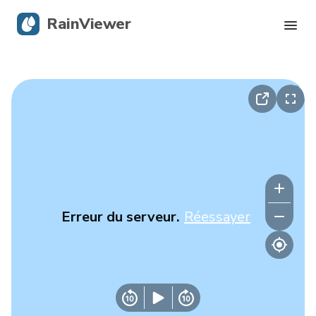
RainViewer
Radar en direct
Suivi des ouragans
Alertes graves
Blog
Erreur du serveur.
Réessayer
Obtenir l’application