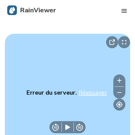
RainViewer
Radar en direct
Suivi des ouragans
Alertes graves
Blog
Erreur du serveur.
Réessayer
Obtenir l’application