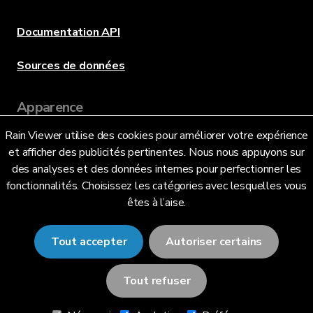
Documentation API
Sources de données
Apparence
Rain Viewer utilise des cookies pour améliorer votre expérience
et afficher des publicités pertinentes. Nous nous appuyons sur
Langue
des analyses et des données internes pour perfectionner les
fonctionnalités. Choisissez les catégories avec lesquelles vous
êtes à l’aise.
Français (FR)
Tout accepter
Autoriser certains
Tout refuser
© 2026 RainViewer,
MeteoLab Inc.