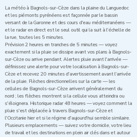
La météo à Bagnols-sur-Cèze dans la plaine du Languedoc
et les piémonts pyrénéens est façonnée par le bassin
versant de la Garonne et des cours d'eau méditerranéens —
et le radar en direct est le seul outil qui la suit à l'échelle de
la rue, toutes les 5 minutes.
Prévision 2 heures en tranches de 5 minutes — voyez
exactement si la pluie se dissipe avant vos plans à Bagnols-
sur-Cèze ou arrive pendant. Alertes pluie avant l'arrivée —
définissez une alerte pour votre localisation à Bagnols-sur-
Cèze et recevez 20 minutes d'avertissement avant l'arrivée
de la pluie. Flèches directionnelles sur la carte — les
cellules de Bagnols-sur-Cèze arrivent généralement du
nord ; les flèches montrent si la cellule vous atteindra ou
s'éloignera. Historique radar 48 heures — voyez comment la
pluie s'est déplacée à travers Bagnols-sur-Cèze et
l'Occitanie hier et si le régime d'aujourd'hui semble similaire.
Plusieurs emplacements — suivez votre domicile, votre lieu
de travail et les destinations en plein air clés dans et autour