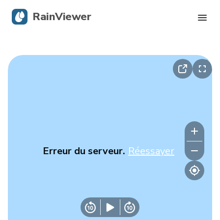
RainViewer
Radar en direct
Suivi des ouragans
Alertes graves
Blog
Erreur du serveur.
Réessayer
Obtenir l’application