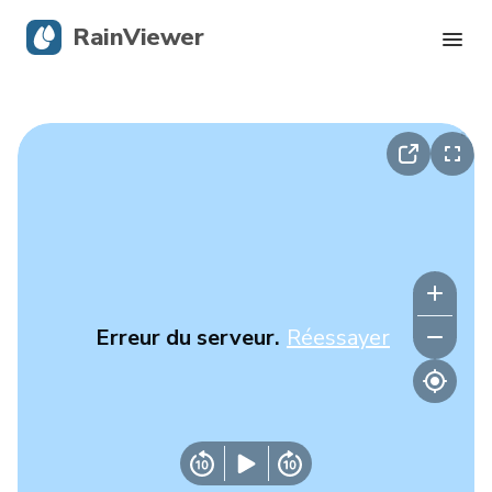
RainViewer
Radar en direct
Suivi des ouragans
Alertes graves
Blog
Erreur du serveur.
Réessayer
Obtenir l’application