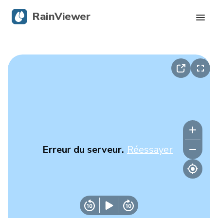
RainViewer
Radar en direct
Suivi des ouragans
Alertes graves
Blog
Erreur du serveur.
Réessayer
Obtenir l’application