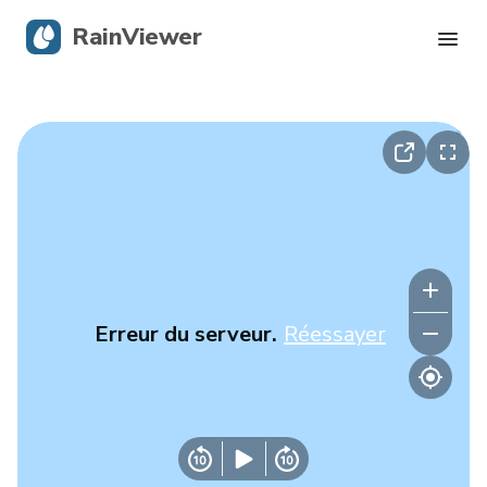
RainViewer
Radar en direct
Suivi des ouragans
Alertes graves
Blog
Erreur du serveur.
Réessayer
Obtenir l’application