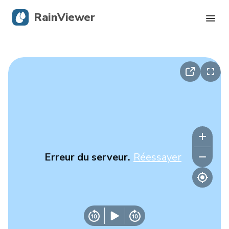
RainViewer
Radar en direct
Suivi des ouragans
Alertes graves
Blog
Erreur du serveur.
Réessayer
Obtenir l’application