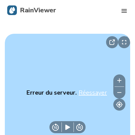
RainViewer
Radar en direct
Suivi des ouragans
Alertes graves
Blog
Erreur du serveur.
Réessayer
Obtenir l’application