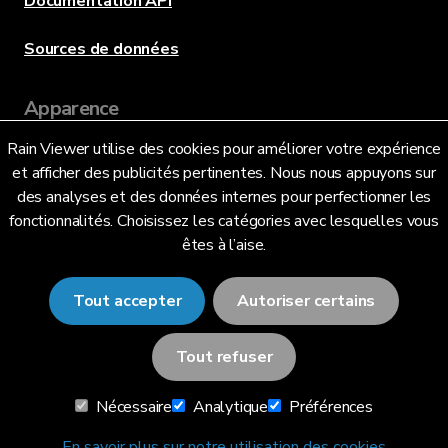
Documentation API
Sources de données
Apparence
Rain Viewer utilise des cookies pour améliorer votre expérience
et afficher des publicités pertinentes. Nous nous appuyons sur
Langue
des analyses et des données internes pour perfectionner les
fonctionnalités. Choisissez les catégories avec lesquelles vous
êtes à l’aise.
Français (FR)
Tout accepter
Autoriser certains
Tout refuser
© 2026 RainViewer,
MeteoLab Inc.
Nécessaire
Analytique
Préférences
Avis de confidentialité
Conditions générales
En savoir plus sur notre utilisation des cookies