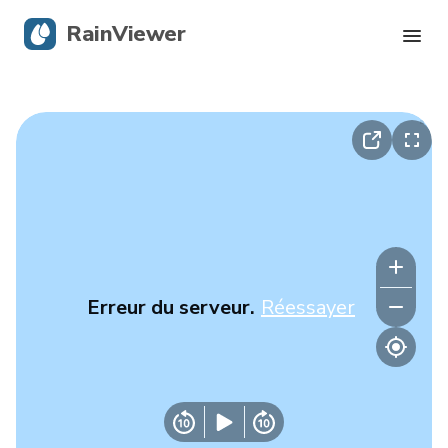
RainViewer
Radar en direct
Suivi des ouragans
Alertes graves
Blog
Erreur du serveur.
Réessayer
Obtenir l’application