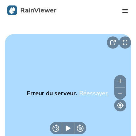
RainViewer
Radar en direct
Suivi des ouragans
Alertes graves
Blog
Erreur du serveur.
Réessayer
Obtenir l’application