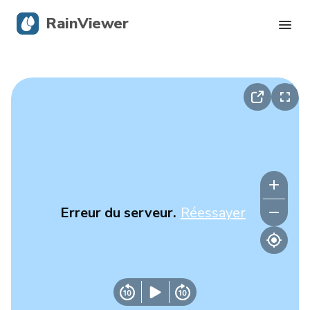
RainViewer
Radar en direct
Suivi des ouragans
Alertes graves
Blog
Erreur du serveur.
Réessayer
Obtenir l’application