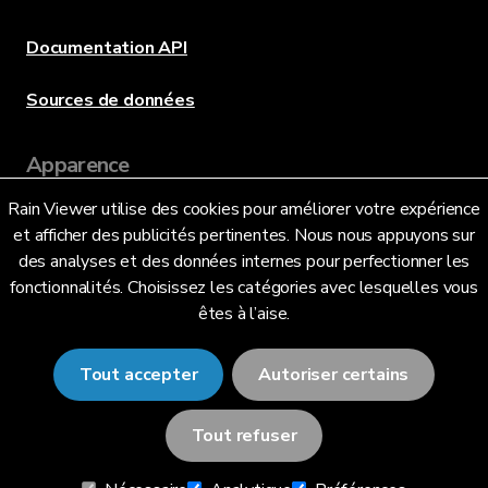
Documentation API
Sources de données
Apparence
Rain Viewer utilise des cookies pour améliorer votre expérience
et afficher des publicités pertinentes. Nous nous appuyons sur
Langue
des analyses et des données internes pour perfectionner les
fonctionnalités. Choisissez les catégories avec lesquelles vous
êtes à l’aise.
Français (FR)
Tout accepter
Autoriser certains
Tout refuser
© 2026 RainViewer,
MeteoLab Inc.