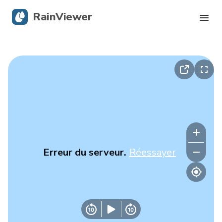
RainViewer
Radar en direct
Suivi des ouragans
Alertes graves
Blog
Erreur du serveur.
Réessayer
Obtenir l’application