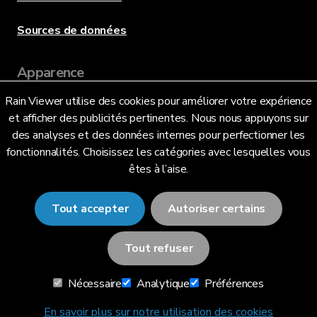
Sources de données
Apparence
Rain Viewer utilise des cookies pour améliorer votre expérience
et afficher des publicités pertinentes. Nous nous appuyons sur
Langue
des analyses et des données internes pour perfectionner les
fonctionnalités. Choisissez les catégories avec lesquelles vous
êtes à l’aise.
Français (FR)
Tout accepter
Autoriser certains
Tout refuser
© 2026 RainViewer,
MeteoLab Inc.
Nécessaire
Analytique
Préférences
Avis de confidentialité
Conditions générales
En savoir plus sur notre utilisation des cookies