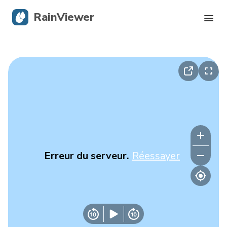
RainViewer
Radar en direct
Suivi des ouragans
Alertes graves
Blog
Erreur du serveur.
Réessayer
Obtenir l’application