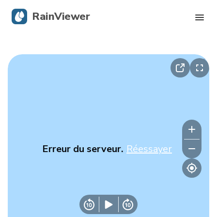
RainViewer
Radar en direct
Suivi des ouragans
Alertes graves
Blog
Erreur du serveur.
Réessayer
Obtenir l’application