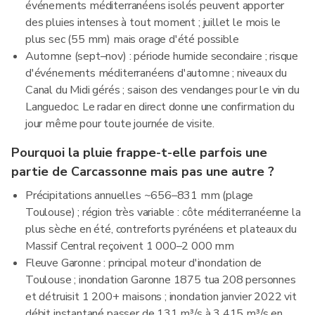
événements méditerranéens isolés peuvent apporter
des pluies intenses à tout moment ; juillet le mois le
plus sec (55 mm) mais orage d'été possible
Automne (sept–nov) : période humide secondaire ; risque
d'événements méditerranéens d'automne ; niveaux du
Canal du Midi gérés ; saison des vendanges pour le vin du
Languedoc. Le radar en direct donne une confirmation du
jour même pour toute journée de visite.
Pourquoi la pluie frappe-t-elle parfois une
partie de Carcassonne mais pas une autre ?
Précipitations annuelles ~656–831 mm (plage
Toulouse) ; région très variable : côte méditerranéenne la
plus sèche en été, contreforts pyrénéens et plateaux du
Massif Central reçoivent 1 000–2 000 mm
Fleuve Garonne : principal moteur d'inondation de
Toulouse ; inondation Garonne 1875 tua 208 personnes
et détruisit 1 200+ maisons ; inondation janvier 2022 vit
débit instantané passer de 131 m³/s à 3 415 m³/s en