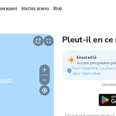
 ouragans
Alertes graves
Blog
Pleut-il en c
Ensoleillé
Aucune précipitation pré
Pour Carpentras. La pluie va
dans l'application.
sayer
Dernièr
Téléchargement gratuit *