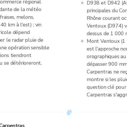
commerce régional
D938 et D942 (Av
ndante de la météo
principales du Com
fraises, melons,
Rhône courant oc
0 km à l'est) ; vin
Ventoux (D974) v
ricole dépend
dessus de 1 000
er le radar pluie de
Mont Ventoux (1 
ne opération sensible
est l'approche nor
ions tiendront
orographiques a
u se détérioreront.
dépasser 900 mm/
Carpentras ne reç
montre si les plu
question clé pour 
Carpentras s'aggr
 Carpentras