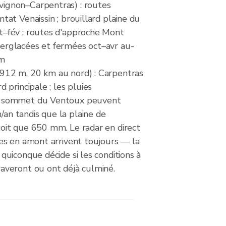
ignon–Carpentras) : routes
tat Venaissin ; brouillard plaine du
t–fév ; routes d'approche Mont
erglacées et fermées oct–avr au-
 m
912 m, 20 km au nord) : Carpentras
d principale ; les pluies
u sommet du Ventoux peuvent
an tandis que la plaine de
oit que 650 mm. Le radar en direct
ies en amont arrivent toujours — la
quiconque décide si les conditions à
averont ou ont déjà culminé.