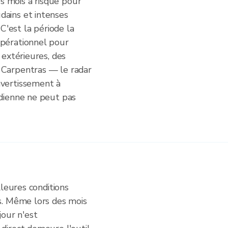
 mois à risque pour
dains et intenses
 C'est la période la
opérationnel pour
 extérieures, des
 Carpentras — le radar
avertissement à
idienne ne peut pas
lleures conditions
s. Même lors des mois
jour n'est