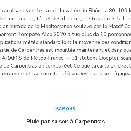
ec canalisant vers le bas de la vallée du Rhône à 80–100 k
er une mer agitée et des dommages structurels le lon
ud et humide de la Méditerranée soulevé par le Massif Ce
vénement Tempête Alex 2020 a tué plus de 10 personne
lications météo standard font la moyenne des conditions
tie de Carpentras est mouillée maintenant et dans quell
ar ARAMIS de Météo-France — 31 stations Doppler, scan
e de Carpentras en temps réel. Ce que la carte en direc
est en amont et s'accumule, déjà au-dessus ou se dégagean
SAISONS
Pluie par saison à Carpentras