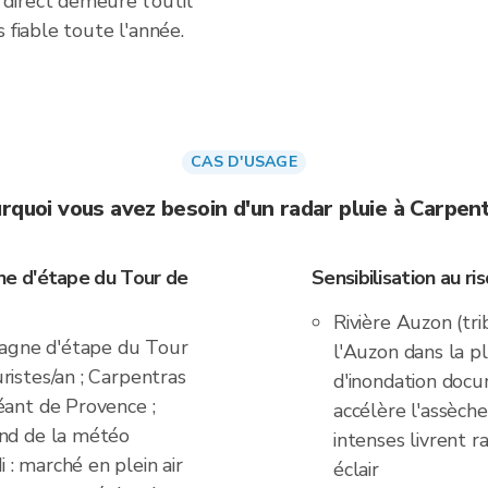
direct demeure l'outil
 fiable toute l'année.
CAS D'USAGE
rquoi vous avez besoin d'un radar pluie à Carpen
e d'étape du Tour de
Sensibilisation au r
Rivière Auzon (tr
agne d'étape du Tour
l'Auzon dans la p
ristes/an ; Carpentras
d'inondation docu
éant de Provence ;
accélère l'assèch
end de la météo
intenses livrent 
: marché en plein air
éclair