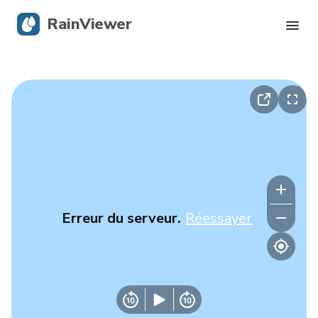
RainViewer
Radar en direct
Suivi des ouragans
Alertes graves
Blog
Erreur du serveur.
Réessayer
Obtenir l’application