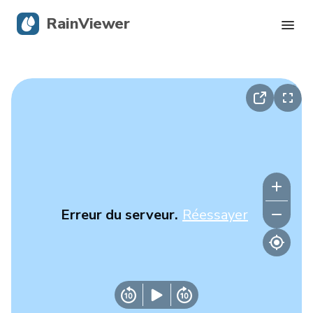
RainViewer
Radar en direct
Suivi des ouragans
Alertes graves
Blog
Erreur du serveur.
Réessayer
Obtenir l’application