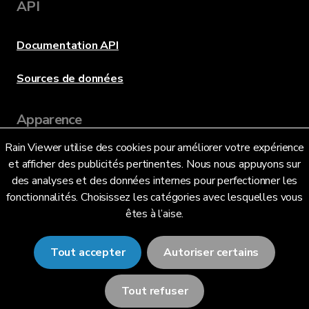
API
Documentation API
Sources de données
Apparence
Rain Viewer utilise des cookies pour améliorer votre expérience
et afficher des publicités pertinentes. Nous nous appuyons sur
Langue
des analyses et des données internes pour perfectionner les
fonctionnalités. Choisissez les catégories avec lesquelles vous
êtes à l’aise.
Français (FR)
Tout accepter
Autoriser certains
Tout refuser
© 2026 RainViewer,
MeteoLab Inc.