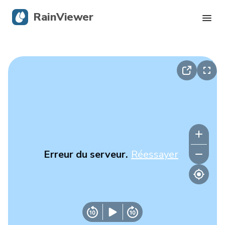
RainViewer
Radar en direct
Suivi des ouragans
Alertes graves
Blog
Erreur du serveur.
Réessayer
Obtenir l’application