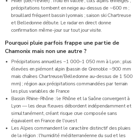
Hiver (déc–février) : froid en vallée ; cols alpins enneigés ;
précipitations tombent en neige au-dessus de ~600 m ;
brouillard fréquent bassin lyonnais ; saison ski Chartreuse
et Belledonne débute. Le radar en direct donne
confirmation même-jour sur tout jour visite.
Pourquoi pluie parfois frappe une partie de
Chamonix mais non une autre ?
Précipitations annuelles ~1 000–1 050 mm à Lyon ; plus
élevées en piémont alpin (bassin de Grenoble ~900 mm
mais chaînes Chartreuse/Belledonne au-dessus de 1 500
mm) ; région aux précipitations commandées par terrain
les plus variables de France
Bassin Rhine-Rhône : le Rhône et la Saône convergent à
Lyon — les deux fleuves débordent indépendamment et
simultanément, créant risque crue composée sans
équivalent en France de l'ouest
Les Alpes commandent le caractère distinctif des pluies
de la région : l'humidité méditerranéenne du sud et les