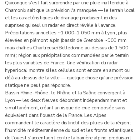
Quiconque s'est fait surprendre par une pluie inattendue à
Chamonix sait que la prévision l'a manquée — le terrain local
et les caractéristiques de drainage produisent ici des
surprises qu'seul un radar en direct révèle à l'avance.
Précipitations annuelles ~1 000–1 050 mm à Lyon ; plus
élevées en piémont alpin (bassin de Grenoble ~900 mm
mais chaînes Chartreuse/Belledonne au-dessus de 1 500
mm) ; région aux précipitations commandées par le terrain
les plus variables de France. Une vérification du radar
hyperlocal montre si les cellules sont encore en amont ou
déjà au-dessus de la ville — quelque chose qu'une prévision
statique ne peut pas répondre.
Bassin Rhine-Rhône : le Rhône et la Saône convergent à
Lyon — les deux fleuves débordent indépendamment et
simultanément, créant un risque de crue composée sans
équivalent dans l'ouest de la France. Les Alpes
commandent le caractère distinctif des pluies de la région :
l'humidité méditerranéenne du sud et les fronts atlantiques
de l'ouest s'accentuent contre la barrière alpine, produisant