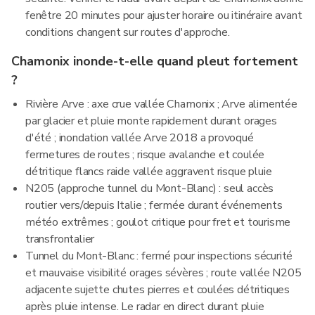
fenêtre 20 minutes pour ajuster horaire ou itinéraire avant
conditions changent sur routes d'approche.
Chamonix inonde-t-elle quand pleut fortement
?
Rivière Arve : axe crue vallée Chamonix ; Arve alimentée
par glacier et pluie monte rapidement durant orages
d'été ; inondation vallée Arve 2018 a provoqué
fermetures de routes ; risque avalanche et coulée
détritique flancs raide vallée aggravent risque pluie
N205 (approche tunnel du Mont-Blanc) : seul accès
routier vers/depuis Italie ; fermée durant événements
météo extrêmes ; goulot critique pour fret et tourisme
transfrontalier
Tunnel du Mont-Blanc : fermé pour inspections sécurité
et mauvaise visibilité orages sévères ; route vallée N205
adjacente sujette chutes pierres et coulées détritiques
après pluie intense. Le radar en direct durant pluie