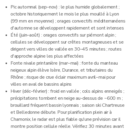
Pic automnal (sep–nov) : le plus humide globalement ;
octobre historiquement le mois le plus mouillé à Lyon
(99 mm en moyenne) ; orages convectifs méditerranéens
d'automne se développent rapidement et sont intenses
Été (juin–août) : orages convectifs sur piémont alpin ;
cellules se développent sur crêtes montagneuses et se
dirigent vers villes de vallée en 30–45 minutes ; routes
d'approche alpine les plus affectées
Fonte nivale printanière (mar–mai) : fonte du manteau
neigeux alpin élève Isère, Durance, et tributaires du
Rhône ; risque de crue éclair maximum avril–mai pour
villes en aval de bassins alpins
Hiver (déc–février) : froid en vallée ; cols alpins enneigés ;
précipitations tombent en neige au-dessus de ~600 m ;
brouillard fréquent bassin lyonnais ; saison ski Chartreuse
et Belledonne débute. Pour planification plein air à
Chamonix, le radar est plus fiable qu'une prévision car il
montre position cellule réelle. Vérifiez 30 minutes avant