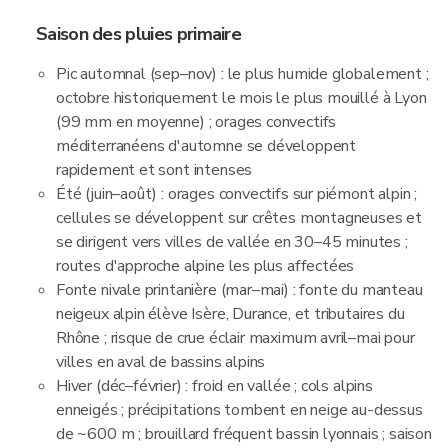
Saison des pluies primaire
Pic automnal (sep–nov) : le plus humide globalement ;
octobre historiquement le mois le plus mouillé à Lyon
(99 mm en moyenne) ; orages convectifs
méditerranéens d'automne se développent
rapidement et sont intenses
Été (juin–août) : orages convectifs sur piémont alpin ;
cellules se développent sur crêtes montagneuses et
se dirigent vers villes de vallée en 30–45 minutes ;
routes d'approche alpine les plus affectées
Fonte nivale printanière (mar–mai) : fonte du manteau
neigeux alpin élève Isère, Durance, et tributaires du
Rhône ; risque de crue éclair maximum avril–mai pour
villes en aval de bassins alpins
Hiver (déc–février) : froid en vallée ; cols alpins
enneigés ; précipitations tombent en neige au-dessus
de ~600 m ; brouillard fréquent bassin lyonnais ; saison