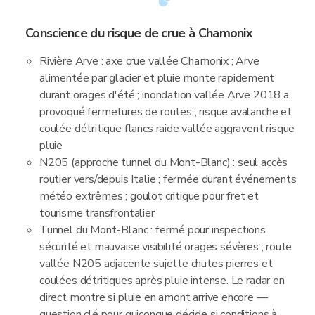
Conscience du risque de crue à Chamonix
Rivière Arve : axe crue vallée Chamonix ; Arve
alimentée par glacier et pluie monte rapidement
durant orages d'été ; inondation vallée Arve 2018 a
provoqué fermetures de routes ; risque avalanche et
coulée détritique flancs raide vallée aggravent risque
pluie
N205 (approche tunnel du Mont-Blanc) : seul accès
routier vers/depuis Italie ; fermée durant événements
météo extrêmes ; goulot critique pour fret et
tourisme transfrontalier
Tunnel du Mont-Blanc : fermé pour inspections
sécurité et mauvaise visibilité orages sévères ; route
vallée N205 adjacente sujette chutes pierres et
coulées détritiques après pluie intense. Le radar en
direct montre si pluie en amont arrive encore —
question clé pour quiconque décide si conditions à