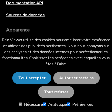
Documentation API
Sources de données
Apparence
Rain Viewer utilise des cookies pour améliorer votre expérience
et afficher des publicités pertinentes. Nous nous appuyons sur
Langue
des analyses et des données internes pour perfectionner les
fonctionnalités. Choisissez les catégories avec lesquelles vous
êtes à l’aise.
Français (FR)
Tout accepter
Autoriser certains
Tout refuser
© 2026 RainViewer,
MeteoLab Inc.
Nécessaire
Analytique
Préférences
Avis de confidentialité
Conditions générales