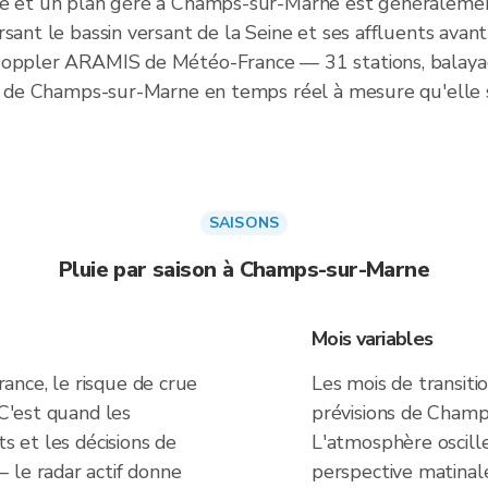
rbé et un plan géré à Champs-sur-Marne est généraleme
sant le bassin versant de la Seine et ses affluents avant
 Doppler ARAMIS de Météo-France — 31 stations, balaya
uie de Champs-sur-Marne en temps réel à mesure qu'elle
SAISONS
Pluie par saison à Champs-sur-Marne
Mois variables
nce, le risque de crue
Les mois de transiti
 C'est quand les
prévisions de Champ
ts et les décisions de
L'atmosphère oscille
 le radar actif donne
perspective matina