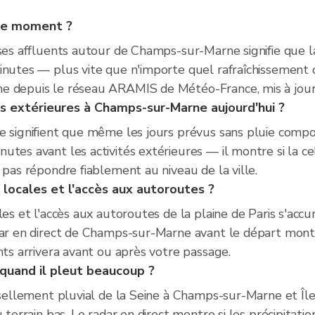
 ce moment ?
 ses affluents autour de Champs-sur-Marne signifie que l
inutes — plus vite que n'importe quel rafraîchissement 
e depuis le réseau ARAMIS de Météo-France, mis à jour
és extérieures à Champs-sur-Marne aujourd'hui ?
ce signifient que même les jours prévus sans pluie comp
tes avant les activités extérieures — il montre si la ce
 pas répondre fiablement au niveau de la ville.
s locales et l'accès aux autoroutes ?
ales et l'accès aux autoroutes de la plaine de Paris s'a
dar en direct de Champs-sur-Marne avant le départ montre
nts arrivera avant ou après votre passage.
quand il pleut beaucoup ?
issellement pluvial de la Seine à Champs-sur-Marne et Î
u terrain bas. Le radar en direct montre si les précipitat