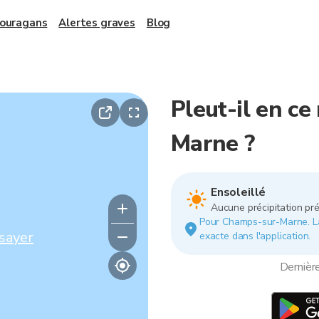
 ouragans
Alertes graves
Blog
Pleut-il en c
Marne ?
Ensoleillé
Aucune précipitation pré
Pour Champs-sur-Marne. La p
sayer
exacte dans l'application.
Dernièr