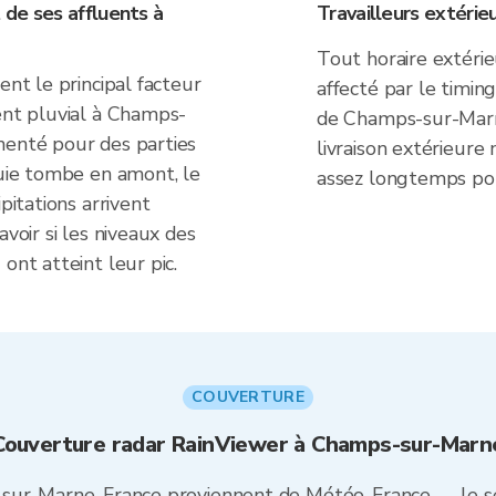
 de ses affluents à
Travailleurs extérie
Tout horaire extéri
ent le principal facteur
affecté par le timing
ent pluvial à Champs-
de Champs-sur-Marne
menté pour des parties
livraison extérieure
luie tombe en amont, le
assez longtemps pou
pitations arrivent
avoir si les niveaux des
ont atteint leur pic.
COUVERTURE
Couverture radar RainViewer à Champs-sur-Marn
sur-Marne, France proviennent de Météo-France — le se