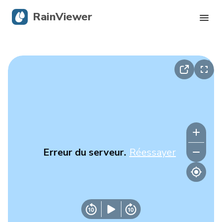
RainViewer
Radar en direct
Suivi des ouragans
Alertes graves
Blog
Erreur du serveur.
Réessayer
Obtenir l’application