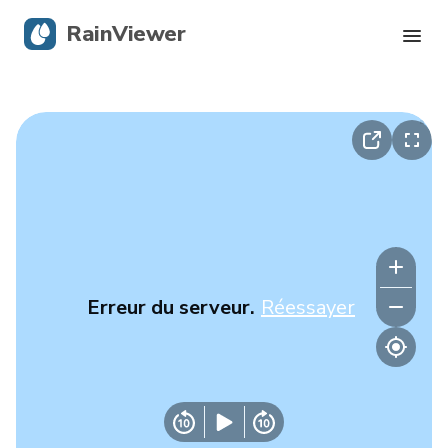
RainViewer
Radar en direct
Suivi des ouragans
Alertes graves
Blog
Erreur du serveur.
Réessayer
Obtenir l’application