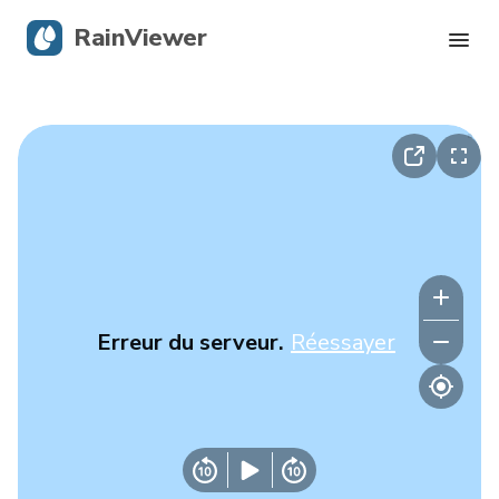
RainViewer
Radar en direct
Suivi des ouragans
Alertes graves
Blog
Erreur du serveur.
Réessayer
Obtenir l’application