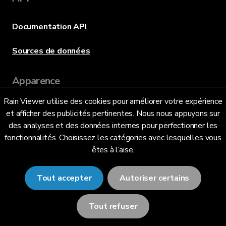
Documentation API
Sources de données
Apparence
Rain Viewer utilise des cookies pour améliorer votre expérience
et afficher des publicités pertinentes. Nous nous appuyons sur
Langue
des analyses et des données internes pour perfectionner les
fonctionnalités. Choisissez les catégories avec lesquelles vous
êtes à l’aise.
Français (FR)
Tout accepter
Autoriser certains
Tout refuser
© 2026 RainViewer,
MeteoLab Inc.