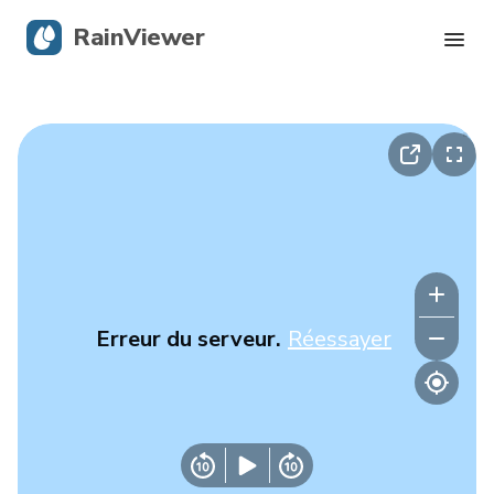
RainViewer
Radar en direct
Suivi des ouragans
Alertes graves
Blog
Erreur du serveur.
Réessayer
Obtenir l’application