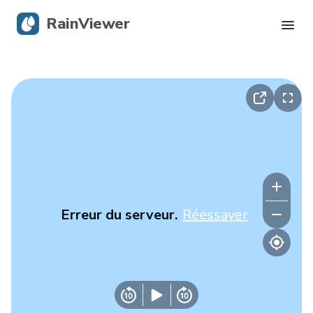
RainViewer
Radar en direct
Suivi des ouragans
Alertes graves
Blog
Erreur du serveur.
Réessayer
Obtenir l’application