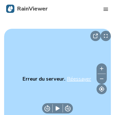
RainViewer
Radar en direct
Suivi des ouragans
Alertes graves
Blog
Erreur du serveur.
Réessayer
Obtenir l’application