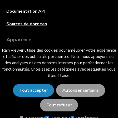
Documentation API
Sources de données
Apparence
Rain Viewer utilise des cookies pour améliorer votre expérience
et afficher des publicités pertinentes. Nous nous appuyons sur
Langue
des analyses et des données internes pour perfectionner les
fonctionnalités. Choisissez les catégories avec lesquelles vous
êtes à l’aise.
Français (FR)
Tout accepter
Autoriser certains
Tout refuser
© 2026 RainViewer,
MeteoLab Inc.