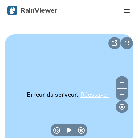
RainViewer
Radar en direct
Suivi des ouragans
Alertes graves
Blog
Erreur du serveur.
Réessayer
Obtenir l’application