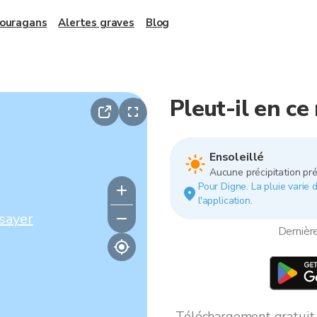
 ouragans
Alertes graves
Blog
Pleut-il en c
Ensoleillé
Aucune précipitation pré
Pour Digne. La pluie varie d
l'application.
sayer
Dernièr
Téléchargement gratuit *