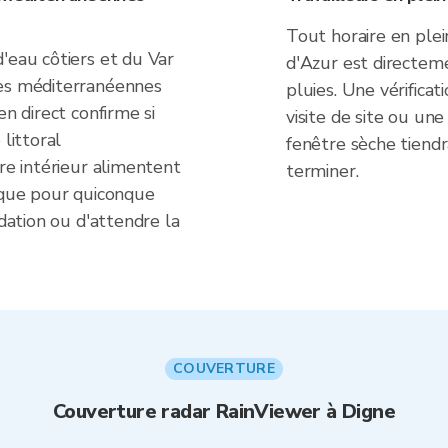
Tout horaire en ple
'eau côtiers et du Var
d'Azur est directem
ies méditerranéennes
pluies. Une vérifica
en direct confirme si
visite de site ou une 
 littoral
fenêtre sèche tiend
ire intérieur alimentent
terminer.
tique pour quiconque
ndation ou d'attendre la
COUVERTURE
Couverture radar RainViewer à Digne