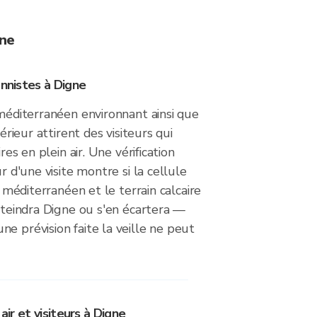
gne
onnistes à Digne
 méditerranéen environnant ainsi que
térieur attirent des visiteurs qui
ires en plein air. Une vérification
ur d'une visite montre si la cellule
al méditerranéen et le terrain calcaire
atteindra Digne ou s'en écartera —
e prévision faite la veille ne peut
 air et visiteurs à Digne