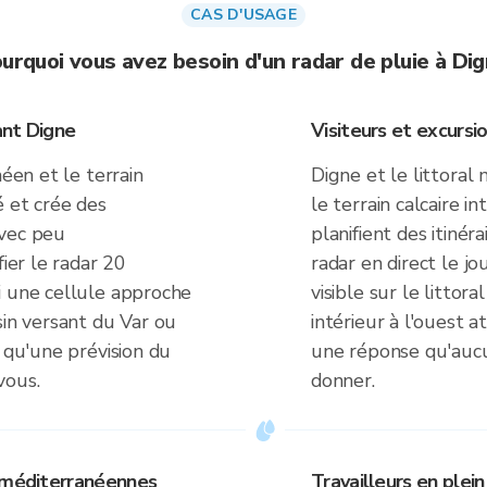
CAS D'USAGE
urquoi vous avez besoin d'un radar de pluie à Di
ant Digne
Visiteurs et excursi
néen et le terrain
Digne et le littoral
té et crée des
le terrain calcaire in
avec peu
planifient des itinéra
fier le radar 20
radar en direct le jo
i une cellule approche
visible sur le littor
sin versant du Var ou
intérieur à l'ouest 
n qu'une prévision du
une réponse qu'aucun
vous.
donner.
s méditerranéennes
Travailleurs en plein