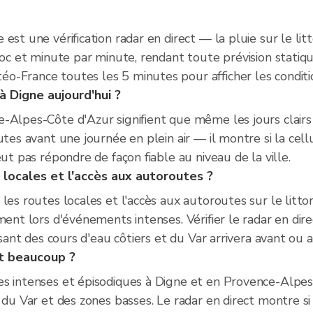
est une vérification radar en direct — la pluie sur le lit
loc et minute par minute, rendant toute prévision statiq
-France toutes les 5 minutes pour afficher les conditio
à Digne aujourd'hui ?
-Alpes-Côte d'Azur signifient que même les jours clairs
utes avant une journée en plein air — il montre si la cell
ut pas répondre de façon fiable au niveau de la ville.
s locales et l'accès aux autoroutes ?
les routes locales et l'accès aux autoroutes sur le litto
ment lors d'événements intenses. Vérifier le radar en di
ersant des cours d'eau côtiers et du Var arrivera avant ou
ut beaucoup ?
es intenses et épisodiques à Digne et en Provence-Alpe
 du Var et des zones basses. Le radar en direct montre si