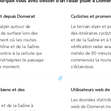
urquoi vous avez besoin d'un radar pluie à Dome
et depuis Domerat
Cyclistes et prome
éalpin autour de
Le terrain alpin et 
de surface lors des
des itinéraires cycl
ement où les routes
et de la Saône et à 
hône et de la Saône.
vérification radar av
ontre si la cellule qui
météo de 90 minutes
 n'atteigniez le passage
commencez la route 
 ce moment.
s'éclaircisse.
 biens et des
Utilisateurs web de
Les données d'attrib
 et de la Saône à
web de Domerat inst