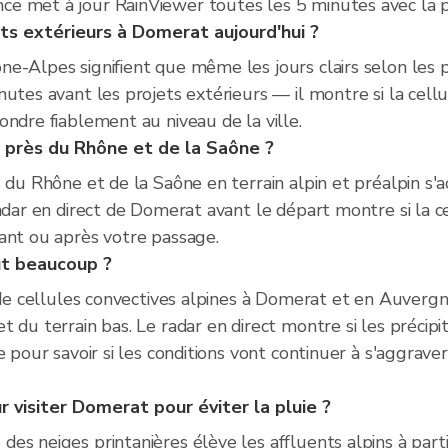
 met à jour RainViewer toutes les 5 minutes avec la pos
ets extérieurs à Domerat aujourd'hui ?
e-Alpes signifient que même les jours clairs selon les 
tes avant les projets extérieurs — il montre si la cellule
ndre fiablement au niveau de la ville.
s près du Rhône et de la Saône ?
s du Rhône et de la Saône en terrain alpin et préalpin s
adar en direct de Domerat avant le départ montre si la ce
ant ou après votre passage.
ut beaucoup ?
et de cellules convectives alpines à Domerat et en Auve
t du terrain bas. Le radar en direct montre si les précip
 pour savoir si les conditions vont continuer à s'aggraver
 visiter Domerat pour éviter la pluie ?
s neiges printanières élève les affluents alpins à partir