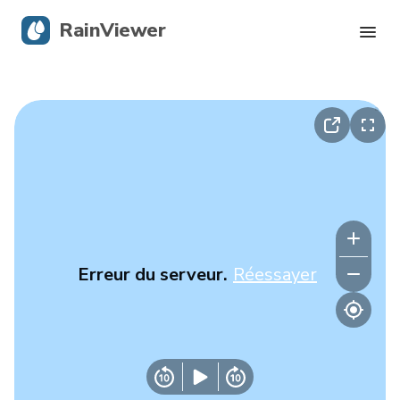
RainViewer
Radar en direct
Suivi des ouragans
Alertes graves
Blog
Erreur du serveur.
Réessayer
Obtenir l’application