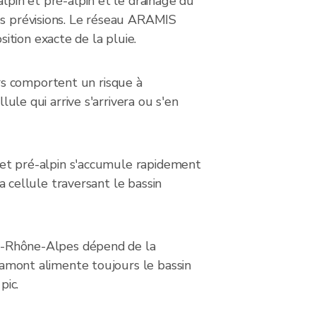
lpin et pré-alpin et le drainage du
des prévisions. Le réseau ARAMIS
tion exacte de la pluie.
rs comportent un risque à
lule qui arrive s'arrivera ou s'en
in et pré-alpin s'accumule rapidement
la cellule traversant le bassin
gne-Rhône-Alpes dépend de la
n amont alimente toujours le bassin
pic.