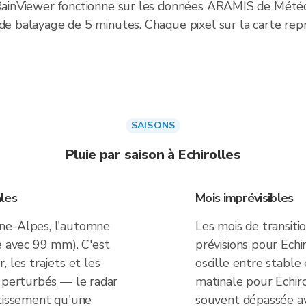
s RainViewer fonctionne sur les données ARAMIS de Mét
 de balayage de 5 minutes. Chaque pixel sur la carte rep
SAISONS
Pluie par saison à Echirolles
les
Mois imprévisibles
ne-Alpes, l'automne
Les mois de transiti
e avec 99 mm). C'est
prévisions pour Echi
 les trajets et les
oscille entre stable
s perturbés — le radar
matinale pour Echi
rtissement qu'une
souvent dépassée ava