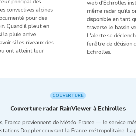
eur principal des
web d'Echirolles ins
les convectives alpines
même radar qu'ils on
t documenté pour des
disponible en tant q
pin. Quand il pleut en
traverse le bassin v
i la pluie arrive
L'alerte se déclench
avoir si les niveaux des
fenêtre de décision q
ou ont atteint leur
Echirolles.
COUVERTURE
Couverture radar RainViewer à Echirolles
es, France proviennent de Météo-France — le service mét
tations Doppler couvrant la France métropolitaine. La p