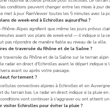
ne réponse actuelle précise pour Echirolles. Le terrain a
 les conditions peuvent changer entre les mises à jour 
 met à jour RainViewer toutes les 5 minutes avec la posi
plans de week-end à Echirolles aujourd'hui ?
-Rhône-Alpes signifient que même les jours prévus clai
 minutes avant vos plans de week-end — il indique si la cel
ut pas répondre de manière fiable au niveau de la ville.
raires de traversée du Rhône et de la Saône ?
 de traversée du Rhône et de la Saône sur le terrain alp
le radar en direct d'Echirolles avant le départ indique si 
ivera avant ou après votre passage.
 pleut fortement ?
de cellules convectives alpines à Echirolles et en Auver
 du terrain bas. Le radar en direct indique si la pluie e
 conditions vont continuer à s'aggraver ou ont atteint un 
visiter Echirolles pour éviter la pluie ?