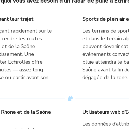
quoi vous avez besoin d'un radar de pluie à Echir
ant leur trajet
Sports de plein air et
açant rapidement sur le
Les terrains de sport 
t rendre les routes
et dans le terrain a
 et de la Saône
peuvent devenir sat
rtissement. Une
événements convectif
ter Echirolles offre
pluie atteindra le b
inutes — assez long
Saône avant la fin d
e ou partir avant son
dégagée de la zone.
u Rhône et de la Saône
Utilisateurs web d'E
Les données d'attrib