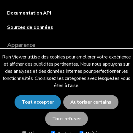
Documentation API
Sources de données
Apparence
Rain Viewer utilise des cookies pour améliorer votre expérience
et afficher des publicités pertinentes. Nous nous appuyons sur
Langue
des analyses et des données internes pour perfectionner les
fonctionnalités. Choisissez les catégories avec lesquelles vous
êtes à l’aise.
Français (FR)
Tout accepter
Autoriser certains
Tout refuser
© 2026 RainViewer,
MeteoLab Inc.