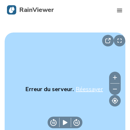
RainViewer
Radar en direct
Suivi des ouragans
Alertes graves
Blog
Erreur du serveur.
Réessayer
Obtenir l’application