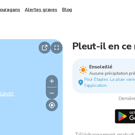
 ouragans
Alertes graves
Blog
Pleut-il en c
Ensoleillé
Aucune précipitation pré
Pour Étaples. La pluie varie
l'application.
sayer
Dernièr
Téléchargement gratuit *