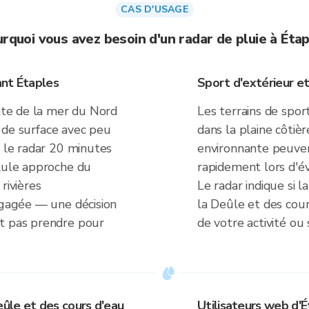
CAS D'USAGE
rquoi vous avez besoin d'un radar de pluie à Éta
ant Étaples
Sport d'extérieur et 
late de la mer du Nord
Les terrains de sport
au de surface avec peu
dans la plaine côtiè
r le radar 20 minutes
environnante peuve
llule approche du
rapidement lors d'é
rivières
Le radar indique si l
dégagée — une décision
la Deûle et des cours
ut pas prendre pour
de votre activité ou s
eûle et des cours d'eau
Utilisateurs web d'