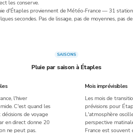
rect les conserve.
luie d'Étaples proviennent de Météo-France — 31 stati
lques secondes. Pas de lissage, pas de moyennes, pas de 
SAISONS
Pluie par saison à Étaples
les
Mois imprévisibles
nce, l'hiver
Les mois de transiti
umide. C'est quand les
prévisions pour Étap
t décisions de voyage
L'atmosphère oscille
ar en direct donne 20
perspective matinal
ion ne peut pas.
France est souvent o