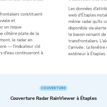
Les données d'attrib
frontaliers constituent
web d'Étaples instal
uviale et
même radar qu'ils co
ec un risque
disponible via alert
e côtière plate de la
le bassin versant de
mont, le radar en
transfrontaliers. L'
core — l'indicateur clé
l'arrivée : la fenêtr
rs d'eau continueront à
extérieur à Étaples.
COUVERTURE
Couverture Radar RainViewer à Étaples