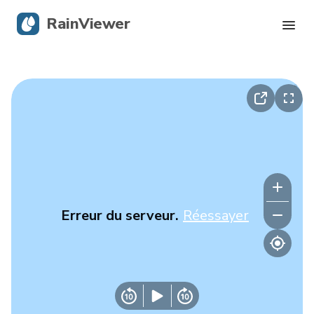
RainViewer
Radar en direct
Suivi des ouragans
Alertes graves
Blog
Erreur du serveur.
Réessayer
Obtenir l’application