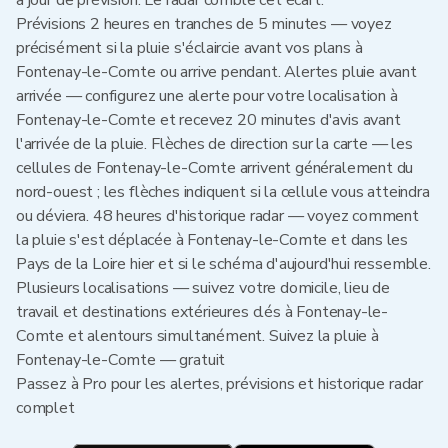
à jour de prévision. Le radar comble cet écart.
Prévisions 2 heures en tranches de 5 minutes — voyez
précisément si la pluie s'éclaircie avant vos plans à
Fontenay-le-Comte ou arrive pendant. Alertes pluie avant
arrivée — configurez une alerte pour votre localisation à
Fontenay-le-Comte et recevez 20 minutes d'avis avant
l'arrivée de la pluie. Flèches de direction sur la carte — les
cellules de Fontenay-le-Comte arrivent généralement du
nord-ouest ; les flèches indiquent si la cellule vous atteindra
ou déviera. 48 heures d'historique radar — voyez comment
la pluie s'est déplacée à Fontenay-le-Comte et dans les
Pays de la Loire hier et si le schéma d'aujourd'hui ressemble.
Plusieurs localisations — suivez votre domicile, lieu de
travail et destinations extérieures clés à Fontenay-le-
Comte et alentours simultanément. Suivez la pluie à
Fontenay-le-Comte — gratuit
Passez à Pro pour les alertes, prévisions et historique radar
complet