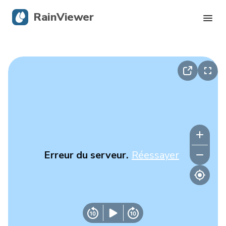
RainViewer
Radar en direct
Suivi des ouragans
Alertes graves
Blog
Erreur du serveur.
Réessayer
Obtenir l’application