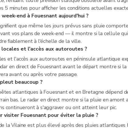
e, rendant toute prévision statique obsolète avant d'ag
5 minutes pour afficher les conditions actuelles exacte
e week-end à Fouesnant aujourd'hui ?
ignifient que même les jours prévus sans pluie comporte
ant vos plans de week-end — il montre si la cellule qui 
e fiablement à l'échelle de la ville.
s locales et l'accès aux autoroutes ?
ales et l'accès aux autoroutes en péninsule atlantique 
adar en direct de Fouesnant avant le départ montre si la c
ivera avant ou après votre passage.
 pleut beaucoup ?
êtes atlantiques à Fouesnant et en Bretagne dépend de l
rrain bas. Le radar en direct montre si la pluie en amont
ons continueront à s'aggraver ou ont atteint leur pic.
visiter Fouesnant pour éviter la pluie ?
de la Vilaine est plus élevé après des pluies atlantiques 