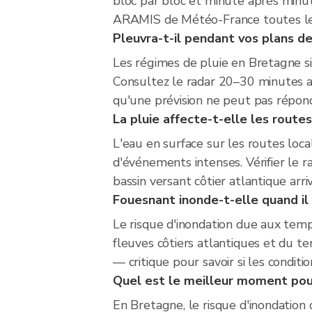
bloc par bloc et minute après minut
ARAMIS de Météo-France toutes les 
Pleuvra-t-il pendant vos plans d
Les régimes de pluie en Bretagne s
Consultez le radar 20–30 minutes av
qu'une prévision ne peut pas répondr
La pluie affecte-t-elle les route
L'eau en surface sur les routes loc
d'événements intenses. Vérifier le r
bassin versant côtier atlantique arr
Fouesnant inonde-t-elle quand il
Le risque d'inondation due aux temp
fleuves côtiers atlantiques et du te
— critique pour savoir si les conditi
Quel est le meilleur moment pour 
En Bretagne, le risque d'inondation 