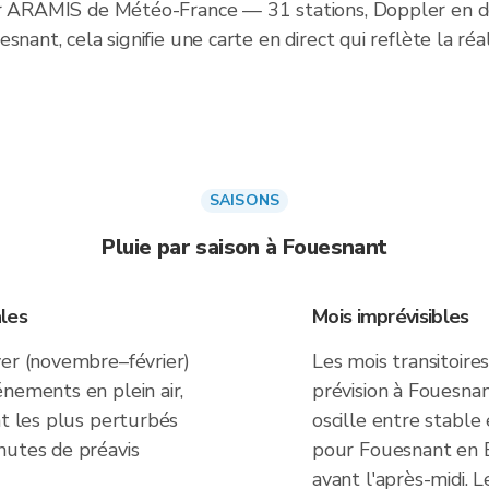
ar ARAMIS de Météo-France — 31 stations, Doppler en dou
nant, cela signifie une carte en direct qui reflète la réa
SAISONS
Pluie par saison à Fouesnant
les
Mois imprévisibles
ver (novembre–février)
Les mois transitoires
nements en plein air,
prévision à Fouesnan
nt les plus perturbés
oscille entre stable
nutes de préavis
pour Fouesnant en 
avant l'après-midi. L