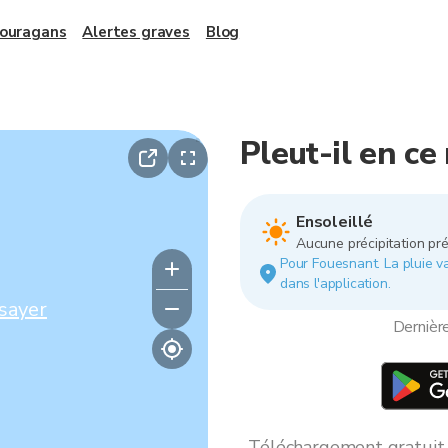
 ouragans
Alertes graves
Blog
Pleut-il en c
Ensoleillé
Aucune précipitation pré
Pour Fouesnant. La pluie var
dans l'application.
sayer
Dernièr
Téléchargement gratuit *