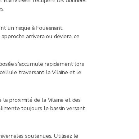
ir. RainViewer récupère les données
s.
nt un risque à Fouesnant.
approche arrivera ou déviera, ce
exposée s'accumule rapidement lors
ellule traversant la Vilaine et le
a proximité de la Vilaine et des
 alimente toujours le bassin versant
hivernales soutenues. Utilisez le