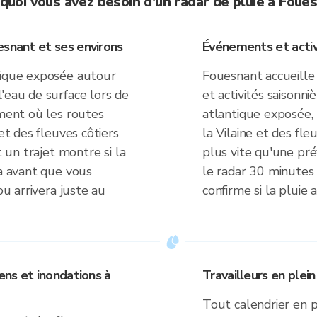
quoi vous avez besoin d'un radar de pluie à Foue
esnant et ses environs
Événements et activi
tique exposée autour
Fouesnant accueille 
'eau de surface lors de
et activités saisonni
ement où les routes
atlantique exposée, 
 et des fleuves côtiers
la Vilaine et des fle
t un trajet montre si la
plus vite qu'une prév
ra avant que vous
le radar 30 minutes
ou arrivera juste au
confirme si la pluie 
iens et inondations à
Travailleurs en plein
Tout calendrier en p