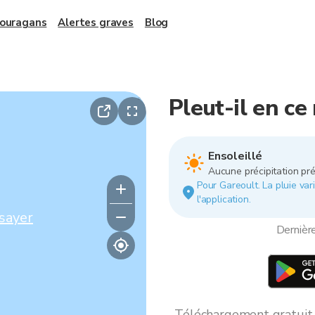
 ouragans
Alertes graves
Blog
Pleut-il en c
Ensoleillé
Aucune précipitation pré
Pour Gareoult. La pluie vari
l'application.
sayer
Dernièr
Téléchargement gratuit *