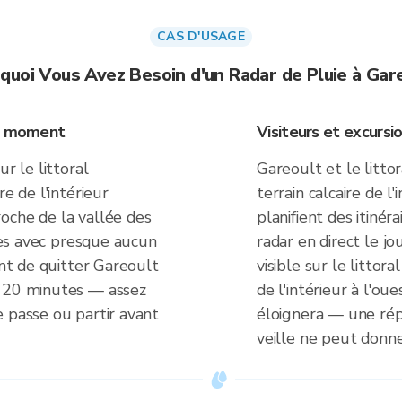
CAS D'USAGE
quoi Vous Avez Besoin d'un Radar de Pluie à Gar
du moment
Visiteurs et excursi
r le littoral
Gareoult et le litto
e de l'intérieur
terrain calcaire de l'
oche de la vallée des
planifient des itinéra
iles avec presque aucun
radar en direct le jo
ant de quitter Gareoult
visible sur le littor
e 20 minutes — assez
de l'intérieur à l'ou
 passe ou partir avant
éloignera — une rép
veille ne peut donne