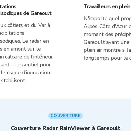
tations
Travailleurs en plein
isodiques de Gareoult
N'importe quel prog
ux côtiers et du Var à
Alpes-Côte d'Azur e
cipitations
moment des précipita
sodiques. Le radar en
Gareoult avant une v
ons en amont sur le
plein air montre si l
n calcaire de l'intérieur
longtemps pour la 
rsant — essentiel pour
 le risque d'inondation
stabilisent.
COUVERTURE
Couverture Radar RainViewer à Gareoult