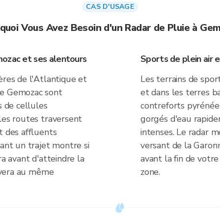
CAS D'USAGE
quoi Vous Avez Besoin d'un Radar de Pluie à Ge
mozac et ses alentours
Sports de plein air 
ères de l'Atlantique et
Les terrains de spor
de Gemozac sont
et dans les terres b
s de cellules
contreforts pyrénée
les routes traversent
gorgés d'eau rapide
t des affluents
intenses. Le radar mo
vant un trajet montre si
versant de la Garonn
ra avant d'atteindre la
avant la fin de votre
rivera au même
zone.