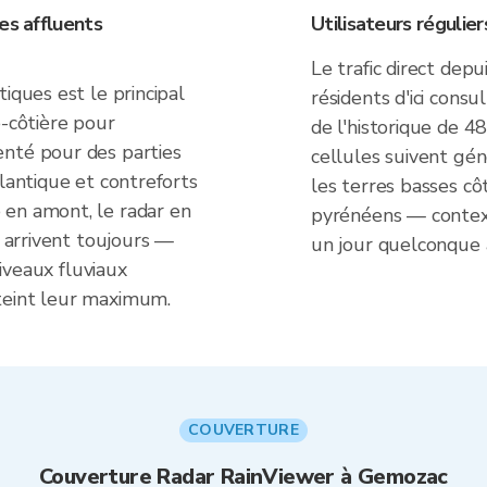
es affluents
Utilisateurs réguli
Le trafic direct de
iques est le principal
résidents d'ici cons
e-côtière pour
de l'historique de 
enté pour des parties
cellules suivent gén
tlantique et contreforts
les terres basses cô
 en amont, le radar en
pyrénéens — contexte
s arrivent toujours —
un jour quelconque
niveaux fluviaux
teint leur maximum.
COUVERTURE
Couverture Radar RainViewer à Gemozac