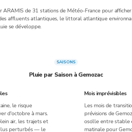
er ARAMIS de 31 stations de Météo-France pour afficher
es affluents atlantiques, le littoral atlantique environn
luie se développe.
SAISONS
Pluie par Saison à Gemozac
les
Mois imprévisibles
ine, le risque
Les mois de transiti
ver d'octobre à mars.
prévisions de Gemoza
n air, les trajets et
oscille entre stable 
 plus perturbés — le
matinale pour Gemo