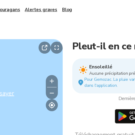
 ouragans
Alertes graves
Blog
Pleut-il en c
Ensoleillé
Aucune précipitation pré
Pour Gemozac. La pluie vari
dans l'application.
sayer
Dernièr
Téléchargement gratuit *