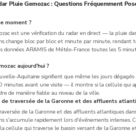
dar Pluie Gemozac : Questions Fréquemment Pos
 ce moment ?
ac est une vérification du radar en direct — la pluie dan
ns change bloc par bloc et minute par minute, rendant t
les données ARAMIS de Météo-France toutes les 5 minut
emozac aujourd'hui ?
velle-Aquitaine signifient que même les jours dégagés e
minutes avant une visite — il montre si la cellule qui ap
e de manière fiable au niveau de la ville.
s de traversée de la Garonne et des affluents atlant
raversée de la Garonne et des affluents atlantiques dans
ns s'accumule rapidement lors d'événements intenses. Co
 cellule qui traverse le bassin versant de la Garonne et