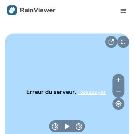
RainViewer
Radar en direct
Suivi des ouragans
Alertes graves
Blog
Erreur du serveur.
Réessayer
Obtenir l’application