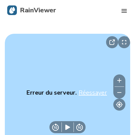
RainViewer
Radar en direct
Suivi des ouragans
Alertes graves
Blog
Erreur du serveur.
Réessayer
Obtenir l’application