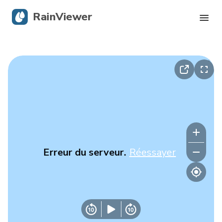
RainViewer
Radar en direct
Suivi des ouragans
Alertes graves
Blog
Erreur du serveur.
Réessayer
Obtenir l’application