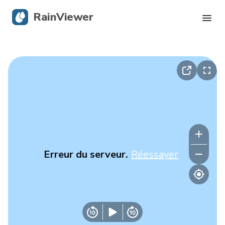
RainViewer
Radar en direct
Suivi des ouragans
Alertes graves
Blog
Erreur du serveur.
Réessayer
Obtenir l’application