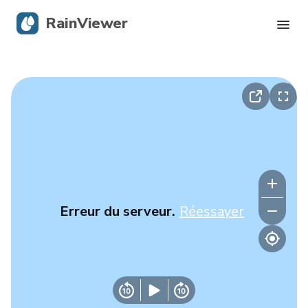
RainViewer
Radar en direct
Suivi des ouragans
Alertes graves
Blog
Erreur du serveur.
Réessayer
Obtenir l’application