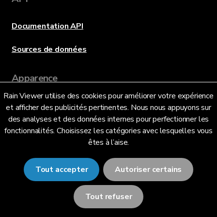
Documentation API
Sources de données
Apparence
Rain Viewer utilise des cookies pour améliorer votre expérience
et afficher des publicités pertinentes. Nous nous appuyons sur
des analyses et des données internes pour perfectionner les
Langue
fonctionnalités. Choisissez les catégories avec lesquelles vous
êtes à l’aise.
Français (FR)
Tout accepter
Autoriser certains
Tout refuser
© 2026 RainViewer,
MeteoLab Inc.