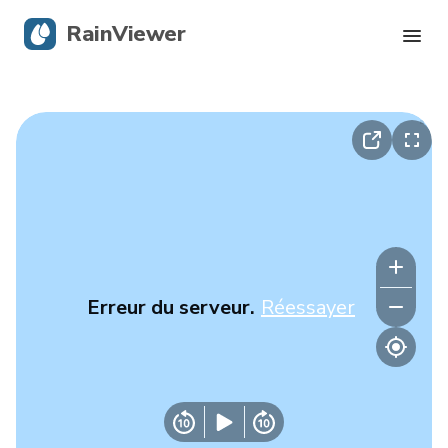
RainViewer
Radar en direct
Suivi des ouragans
Alertes graves
Blog
Erreur du serveur.
Réessayer
Obtenir l’application