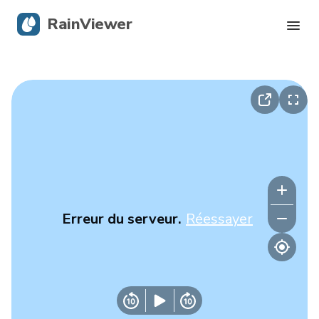
RainViewer
Radar en direct
Suivi des ouragans
Alertes graves
Blog
Erreur du serveur.
Réessayer
Obtenir l’application