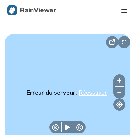
RainViewer
Radar en direct
Suivi des ouragans
Alertes graves
Blog
Erreur du serveur.
Réessayer
Obtenir l’application