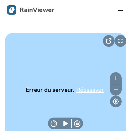
RainViewer
Radar en direct
Suivi des ouragans
Alertes graves
Blog
Erreur du serveur.
Réessayer
Obtenir l’application